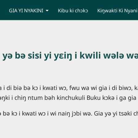
GIA YI NYAKINI
Kibu ki chɔkɔ
Kiŋwakti Ki Nyani
yə bə sisi yi yɛiŋ i kwili wələ wə
di biə bə kɔ i kwati wɔ, fwu wa wi gia i di biwɔ, ka
 nəŋki i chiŋ ntum bəh kinchukuli Buku kɔkə i ga gia
ə bə kɔ i kwati wɔ i wi naiŋ jɔbi wə. Gia yə yi tsəki