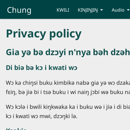
Skip to main content
Chung
KWILI
KINJIŊJIŊ
Audio
Privacy policy
Gia yə bə dzɔyi n'nya bəh dzəh 
Di biə bə kɔ i kwati wɔ
Wɔ ka chiŋsi buku kimbikə nabə gia yə wɔ dzaka i 
fɛiŋ, bə jiə bi i tsə buku i wi naiŋ jɔbi wə buku
Wɔ kɔlə i bwili kiŋkwaka ka i buku wə i jiə i di bi
kɔ i kwati wɔ mwi, dzɔŋki lə.