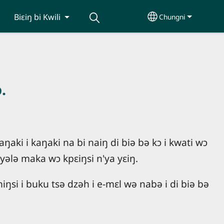
Biɛiŋ bi Kwili
Chungni
Select your lang
.
ŋaki i kaŋaki na bi naiŋ di biə bə kɔ i kwati wɔ
 yələ maka wɔ kpɛiŋsi n'ya yɛiŋ.
 chiŋsi i buku tsə dzəh i e-mɛl wə nabə i di biə bə