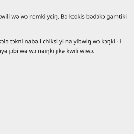
ŋ kwili wə wɔ nɔmki yɛiŋ. Bə kɔɔkis bədɔkɔ gamtiki
lə tɔkni nabə i chiksi yi na yibwiŋ wɔ kɔŋki - i
yə jɔbi wə wɔ nəiŋki jikə kwili wiwɔ.