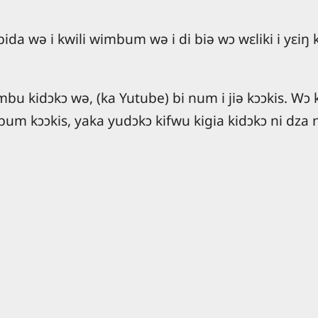
ɔmpida wə i kwili wimbum wə i di biə wɔ wɛliki i yɛi
bu kidɔkɔ wə, (ka Yutube) bi num i jiə kɔɔkis. Wɔ kɔ
 bum kɔɔkis, yaka yudɔkɔ kifwu kigia kidɔkɔ ni dza n