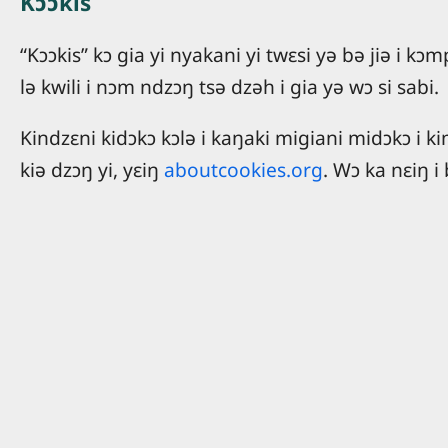
Kɔɔkis
“Kɔɔkis” kɔ gia yi nyakani yi twɛsi yə bə jiə i k
lə kwili i nɔm ndzɔŋ tsə dzəh i gia yə wɔ si sabi.
Kindzɛni kidɔkɔ kɔlə i kaŋaki migiani midɔkɔ i kim
kiə dzɔŋ yi, yɛiŋ
aboutcookies.org
. Wɔ ka nɛiŋ i