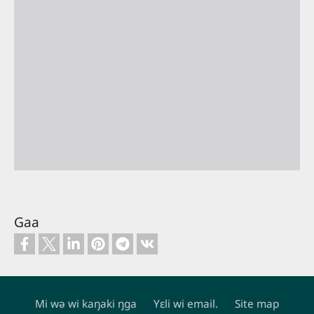
Gaa
Mi wə wi kaŋaki ŋga
Yɛli wi email.
Site map