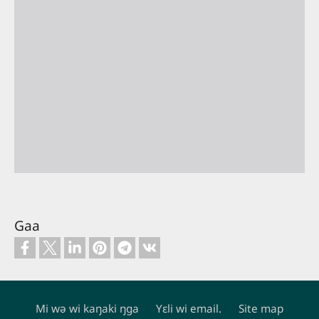
Gaa
Mi wə wi kaŋaki ŋga
Yɛli wi email.
Site map